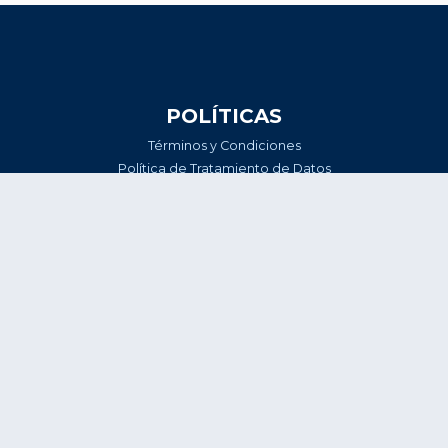
POLÍTICAS
Términos y Condiciones
Política de Tratamiento de Datos
Personales
Términos y Condiciones Abonados
2026-I
SERVICIO AL CLIENTE
Formulario de Soporte
Línea en Whatsapp
INFORMACIÓN LEGAL
AZUL & BLANCO MILLONARIOS FC
S.A.