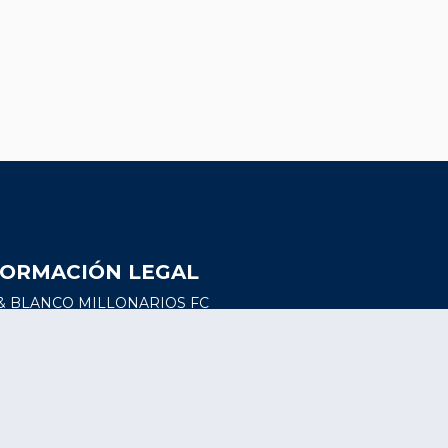
FORMACIÓN LEGAL
& BLANCO MILLONARIOS FC
S.A.
NIT: 900430878-9
 90 # 19-41 Ofc. 802 - Bogotá,
Colombia
MFC Sitio Oficial