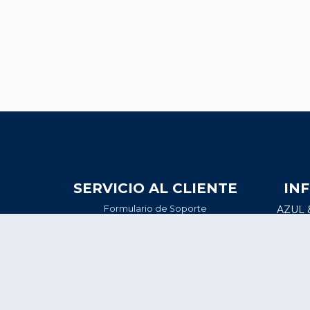
SERVICIO AL CLIENTE
IN
Formulario de Soporte
AZUL 
atos
Línea en Whatsapp
Calle
nados