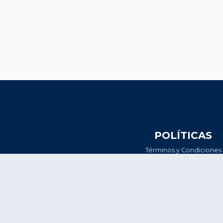
POLÍTICAS
Términos y Condiciones
Política de Tratamiento de D
Personales
Términos y Condiciones Abo
2026-I