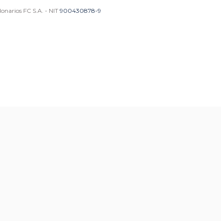
onarios FC S.A. - NIT
900430878-9