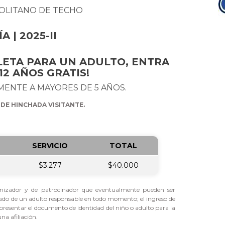
OLITANO DE TECHO
 | 2025-II
LETA PARA UN ADULTO, ENTRA
2 AÑOS GRATIS!
ENTE A MAYORES DE 5 AÑOS.
 DE HINCHADA VISITANTE.
SERVICIO
TOTAL
$3.277
$40.000
rganizador y de patrocinador que eventualmente pueden ser
ado de un adulto responsable en todo momento; el ingreso de
presentar el documento de identidad del niño o adulto para la
a afiliación.